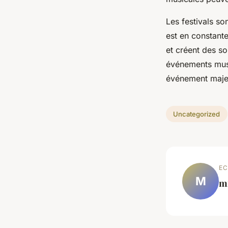
Les festivals so
est en constante
et créent des s
événements musi
événement majeur
Uncategorized
EC
M
m