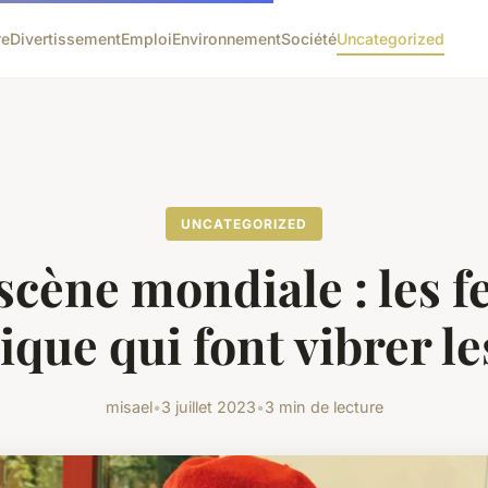
re
Divertissement
Emploi
Environnement
Société
Uncategorized
UNCATEGORIZED
 scène mondiale : les fe
que qui font vibrer le
misael
•
3 juillet 2023
•
3 min de lecture