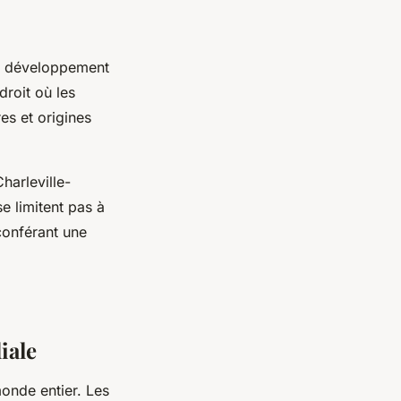
ur développement
roit où les
es et origines
harleville-
e limitent pas à
 conférant une
iale
monde entier. Les