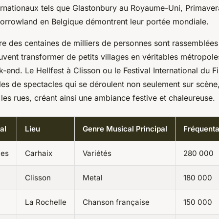
rnationaux tels que Glastonbury au Royaume-Uni, Primave
rrowland en Belgique démontrent leur portée mondiale.
ire des centaines de milliers de personnes sont rassemblées
euvent transformer de petits villages en véritables métropol
end. Le Hellfest à Clisson ou le Festival International du 
es de spectacles qui se déroulent non seulement sur scène
es rues, créant ainsi une ambiance festive et chaleureuse.
al
Lieu
Genre Musical Principal
Fréquenta
ues
Carhaix
Variétés
280 000
Clisson
Metal
180 000
La Rochelle
Chanson française
150 000