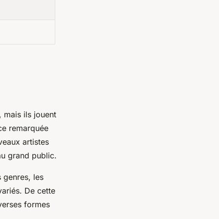
 mais ils jouent
nce remarquée
veaux artistes
u grand public.
 genres, les
variés. De cette
iverses formes