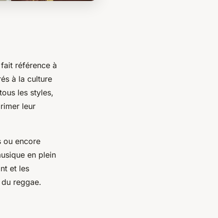
fait référence à
s à la culture
ous les styles,
rimer leur
s ou encore
musique en plein
nt et les
t du reggae.