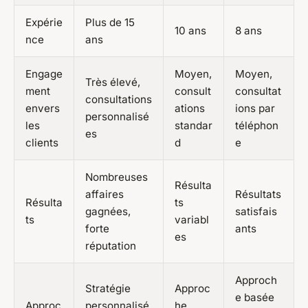
Expérie
Plus de 15
10 ans
8 ans
nce
ans
Engage
Moyen,
Moyen,
Très élevé,
ment
consult
consultat
consultations
envers
ations
ions par
personnalisé
les
standar
téléphon
es
clients
d
e
Nombreuses
Résulta
affaires
Résultats
Résulta
ts
gagnées,
satisfais
ts
variabl
forte
ants
es
réputation
Approch
Stratégie
Approc
e basée
Approc
personnalisé
he