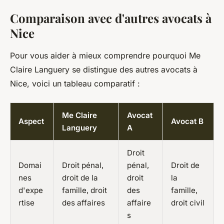
Comparaison avec d'autres avocats à
Nice
Pour vous aider à mieux comprendre pourquoi Me
Claire Languery se distingue des autres avocats à
Nice, voici un tableau comparatif :
Me Claire
Avocat
Aspect
Avocat B
Languery
A
Droit
Domai
Droit pénal,
pénal,
Droit de
nes
droit de la
droit
la
d'expe
famille, droit
des
famille,
rtise
des affaires
affaire
droit civil
s