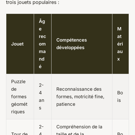
trois jouets populaires :
Âg
e
M
rec
at
Compétences
Jouet
om
éri
développées
ma
au
nd
x
é
Puzzle
2-
de
Reconnaissance des
4
Bo
formes
formes, motricité fine,
an
is
géomét
patience
s
riques
2-
Compréhension de la
Tour de
4
taille et de la
Bo