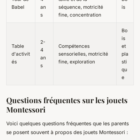
Babel
an
séquence, motricité
is
s
fine, concentration
Bo
is
2-
Table
Compétences
et
4
d'activit
sensorielles, motricité
pla
an
és
fine, exploration
sti
s
qu
e
Questions fréquentes sur les jouets
Montessori
Voici quelques questions fréquentes que les parents
se posent souvent à propos des jouets Montessori :