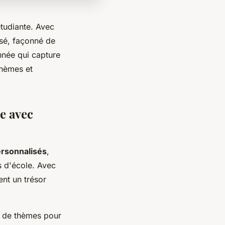
étudiante. Avec
isé, façonné de
nnée qui capture
thèmes et
se avec
ersonnalisés
,
s d'école. Avec
nt un trésor
e de thèmes pour