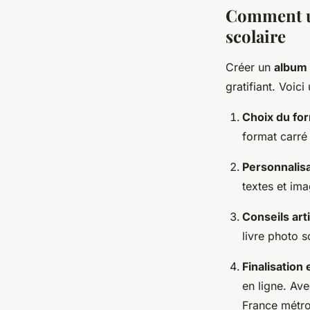
Comment ut
scolaire
Créer un
album 
gratifiant. Voic
Choix du fo
format carré
Personnalisa
textes et ima
Conseils art
livre photo s
Finalisatio
en ligne. Av
France métro