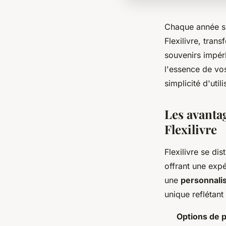
Chaque année sco
Flexilivre, tran
souvenirs impéri
l'essence de vo
simplicité d'utili
Les avantag
Flexilivre
Flexilivre se di
offrant une expé
une
personnali
unique reflétant
Options de p