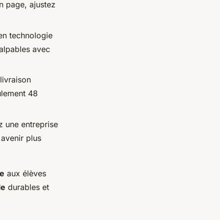
n page, ajustez
en technologie
palpables avec
livraison
ulement 48
z une entreprise
avenir plus
ée
aux élèves
le
durables et