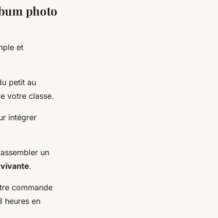
album photo
mple et
du petit au
e votre classe.
ur intégrer
r assembler un
vivante
.
votre commande
8 heures en