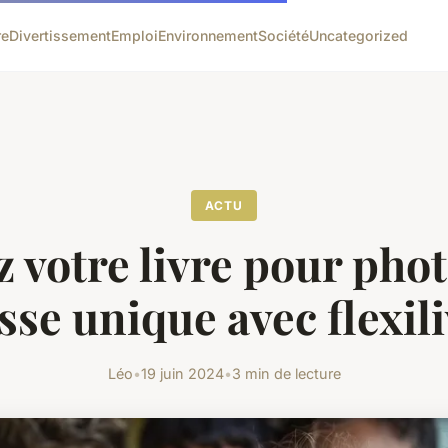
re
Divertissement
Emploi
Environnement
Société
Uncategorized
ACTU
 votre livre pour pho
sse unique avec flexil
Léo
•
19 juin 2024
•
3 min de lecture