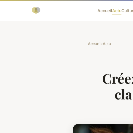
Accueil
Actu
Cultu
Accueil
›
Actu
Créez
cla