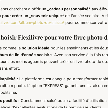
ants cherchant à offrir un
_cadeau personnalisé* aux élève
ils pour créer un _souvenir unique
* de l'année scolaire. Vis
xilivre.com/album-photo-de-classe/
pour commencer votre 
oisir Flexilivre pour votre livre photo d
rge comme la
solution idéale
pour les enseignants et les édu
bum de fin d'année scolaire
. Avec son service à la fois rap
teurs les moins aguerris peuvent créer un livre photo de qua
sans effort.
implicité
: La plateforme est conçue pour transformer rapi
un album photo. L'option "EXPRESS" garantit une livraison e
politaine.
 positifs
: Constamment salué pour sa facilité d'utilisation 
néficie d'excellentes évaluations de la part de ses clients.