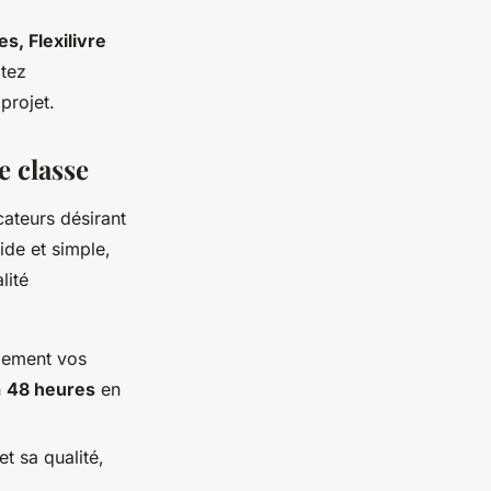
s, Flexilivre
itez
projet.
e classe
cateurs désirant
ide et simple,
lité
dement vos
n
48 heures
en
et sa qualité,