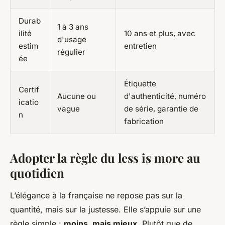
Durab
1 à 3 ans
ilité
10 ans et plus, avec
d'usage
estim
entretien
régulier
ée
Étiquette
Certif
Aucune ou
d'authenticité, numéro
icatio
vague
de série, garantie de
n
fabrication
Adopter la règle du less is more au
quotidien
L’élégance à la française ne repose pas sur la
quantité, mais sur la justesse. Elle s’appuie sur une
règle simple :
moins, mais mieux
. Plutôt que de