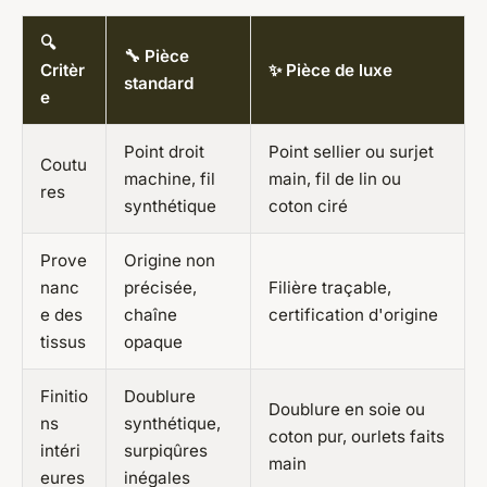
🔍
🔧 Pièce
Critèr
✨ Pièce de luxe
standard
e
Point droit
Point sellier ou surjet
Coutu
machine, fil
main, fil de lin ou
res
synthétique
coton ciré
Prove
Origine non
nanc
précisée,
Filière traçable,
e des
chaîne
certification d'origine
tissus
opaque
Finitio
Doublure
Doublure en soie ou
ns
synthétique,
coton pur, ourlets faits
intéri
surpiqûres
main
eures
inégales